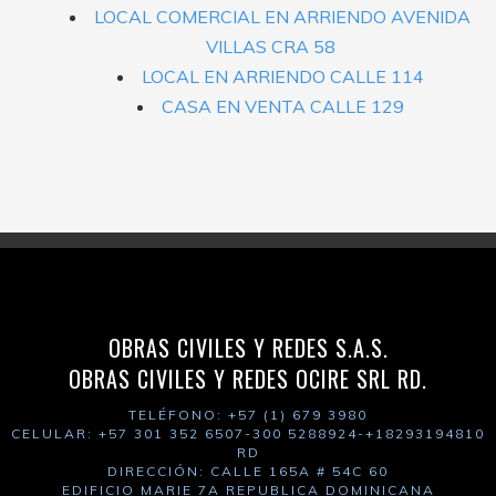
LOCAL COMERCIAL EN ARRIENDO AVENIDA
VILLAS CRA 58
LOCAL EN ARRIENDO CALLE 114
CASA EN VENTA CALLE 129
OBRAS CIVILES Y REDES S.A.S.
OBRAS CIVILES Y REDES OCIRE SRL RD.
TELÉFONO: +57 (1) 679 3980
CELULAR: +57 301 352 6507-300 5288924-+18293194810
RD
DIRECCIÓN: CALLE 165A # 54C 60
EDIFICIO MARIE 7A REPUBLICA DOMINICANA