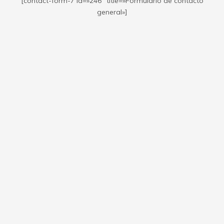
[contact-form-7 id=»246″ title=»Formulario de contacto
general»]