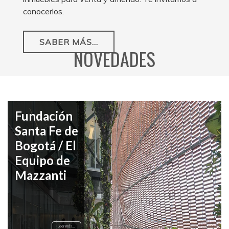
conocerlos.
SABER MÁS...
NOVEDADES
Fundación
Santa Fe de
Bogotá / El
Equipo de
Mazzanti
Leer más...