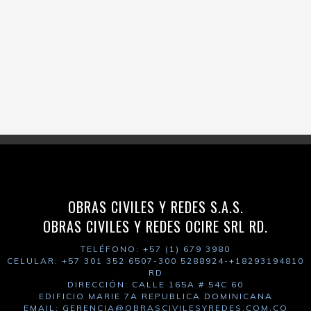
OBRAS CIVILES Y REDES S.A.S.
OBRAS CIVILES Y REDES OCIRE SRL RD.
TELÉFONO: +57 (1) 679 3980
CELULAR: +57 301 352 6507-300 5288924-+18293194810
RD
DIRECCIÓN: CALLE 165A # 54C 60
EDIFICIO MARIE 7A REPUBLICA DOMINICANA
EMAIL: GERENCIA
@OBRASCIVILESYREDES.COM.CO