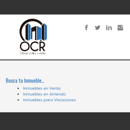
Busca tu Inmueble…
Inmuebles en Venta
Inmuebles en Arriendo
Inmuebles para Vacaciones